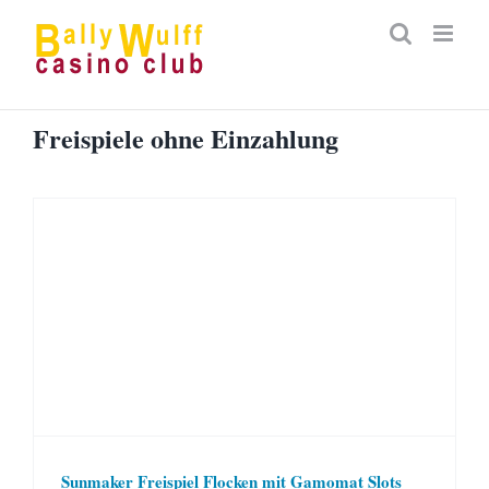
Zum
Inhalt
springen
Freispiele ohne Einzahlung
Sunmaker Freispiel Flocken mit Gamomat Slots