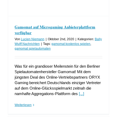
Gamomat auf Microgaming Anbieterplattform
verfügbar
Von
Lucien Niemann
|
Oktober 2nd, 2020
|
Kategorien:
Bally
Wulff Nachrichten
|
Tags:
gamomat kostenlos spielen
,
gamomat spielautomaten
Was für ein grandioser Meilenstein für den Berliner
Spielautomatenhersteller Gamomat! Mit dem
jüngsten Deal des Online-Vertriebspartners ORYX
Gaming bereichert Deutschlands einziger Vertreter
auf dem Online-Glücksspielmarkt zeitnah die
namhafte Aggregations-Plattform des
[...]
Weiterlesen