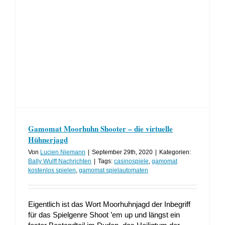
Gamomat Moorhuhn Shooter – die virtuelle
Hühnerjagd
Von
Lucien Niemann
|
September 29th, 2020
|
Kategorien:
Bally Wulff Nachrichten
|
Tags:
casinospiele
,
gamomat
kostenlos spielen
,
gamomat spielautomaten
Eigentlich ist das Wort Moorhuhnjagd der Inbegriff
für das Spielgenre Shoot ’em up und längst ein