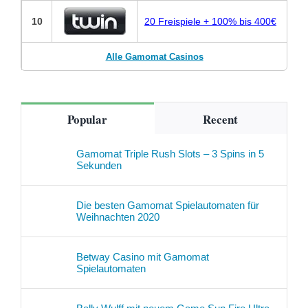
10
20 Freispiele + 100% bis 400€
Alle Gamomat Casinos
Popular
Recent
Gamomat Triple Rush Slots – 3 Spins in 5
Sekunden
Die besten Gamomat Spielautomaten für
Weihnachten 2020
Betway Casino mit Gamomat
Spielautomaten