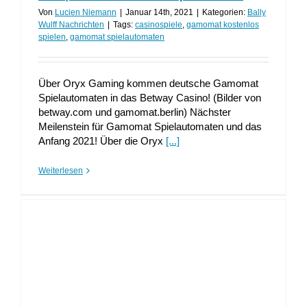
Von
Lucien Niemann
|
Januar 14th, 2021
|
Kategorien:
Bally
Wulff Nachrichten
|
Tags:
casinospiele
,
gamomat kostenlos
spielen
,
gamomat spielautomaten
Über Oryx Gaming kommen deutsche Gamomat
Spielautomaten in das Betway Casino! (Bilder von
betway.com und gamomat.berlin) Nächster
Meilenstein für Gamomat Spielautomaten und das
Anfang 2021! Über die Oryx
[...]
Weiterlesen