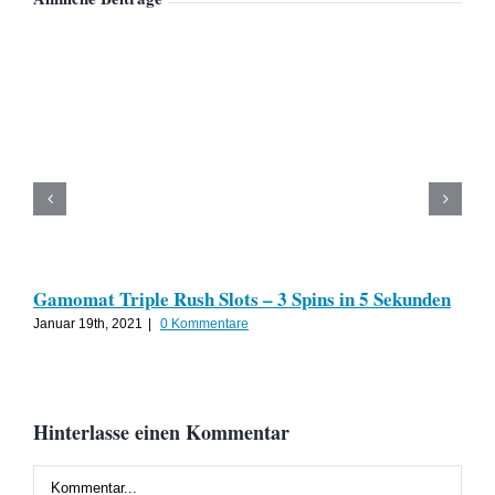
Gamomat Triple Rush Slots – 3 Spins in 5 Sekunden
Be
Januar 19th, 2021
|
0 Kommentare
Janu
Hinterlasse einen Kommentar
Kommentar