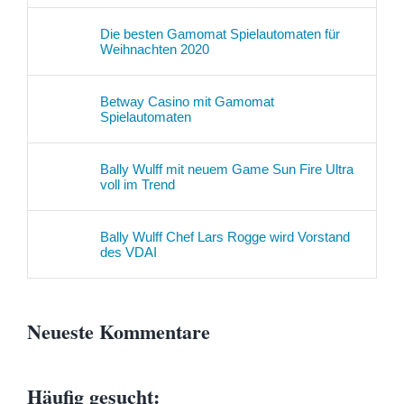
Die besten Gamomat Spielautomaten für
Weihnachten 2020
Betway Casino mit Gamomat
Spielautomaten
Bally Wulff mit neuem Game Sun Fire Ultra
voll im Trend
Bally Wulff Chef Lars Rogge wird Vorstand
des VDAI
Neueste Kommentare
Häufig gesucht: